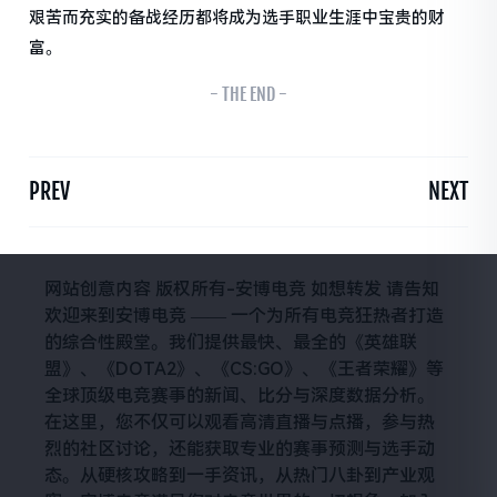
艰苦而充实的备战经历都将成为选手职业生涯中宝贵的财
富。
- THE END -
PREV
NEXT
网站创意内容 版权所有-安博电竞 如想转发 请告知
欢迎来到安博电竞 —— 一个为所有电竞狂热者打造
的综合性殿堂。我们提供最快、最全的《英雄联
盟》、《DOTA2》、《CS:GO》、《王者荣耀》等
全球顶级电竞赛事的新闻、比分与深度数据分析。
在这里，您不仅可以观看高清直播与点播，参与热
烈的社区讨论，还能获取专业的赛事预测与选手动
态。从硬核攻略到一手资讯，从热门八卦到产业观