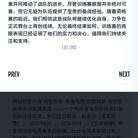
素共同推动了战队的进步。尽管训练赛数据并非绝对可
靠，但它无疑为队伍提供了宝贵的备战经验。随着资格
赛的临近，我们相信这些战队将继续优化自身，力争在
正式舞台上再创佳绩。无论最终结果如何，训练赛的亮
眼表现已经证明了他们的实力和决心，值得我们持续关
注和支持。
- THE END -
PREV
NEXT
网站创意内容 版权所有-安博电竞 如想转发 请告知
欢迎来到安博电竞 —— 一个为所有电竞狂热者打造
的综合性殿堂。我们提供最快、最全的《英雄联
盟》、《DOTA2》、《CS:GO》、《王者荣耀》等
全球顶级电竞赛事的新闻、比分与深度数据分析。