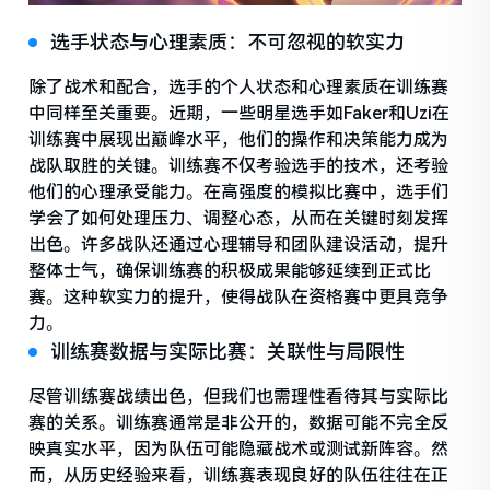
选手状态与心理素质：不可忽视的软实力
除了战术和配合，选手的个人状态和心理素质在训练赛
中同样至关重要。近期，一些明星选手如Faker和Uzi在
训练赛中展现出巅峰水平，他们的操作和决策能力成为
战队取胜的关键。训练赛不仅考验选手的技术，还考验
他们的心理承受能力。在高强度的模拟比赛中，选手们
学会了如何处理压力、调整心态，从而在关键时刻发挥
出色。许多战队还通过心理辅导和团队建设活动，提升
整体士气，确保训练赛的积极成果能够延续到正式比
赛。这种软实力的提升，使得战队在资格赛中更具竞争
力。
训练赛数据与实际比赛：关联性与局限性
尽管训练赛战绩出色，但我们也需理性看待其与实际比
赛的关系。训练赛通常是非公开的，数据可能不完全反
映真实水平，因为队伍可能隐藏战术或测试新阵容。然
而，从历史经验来看，训练赛表现良好的队伍往往在正