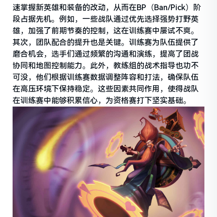
速掌握新英雄和装备的改动，从而在BP（Ban/Pick）阶
段占据先机。例如，一些战队通过优先选择强势打野英
雄，加强了前期节奏的控制，这在训练赛中屡试不爽。
其次，团队配合的提升也是关键。训练赛为队伍提供了
磨合机会，选手们通过频繁的沟通和演练，提高了团战
协同和地图控制能力。此外，教练组的战术指导也功不
可没，他们根据训练赛数据调整阵容和打法，确保队伍
在高压环境下保持稳定。这些因素共同作用，使得战队
在训练赛中能够积累信心，为资格赛打下坚实基础。