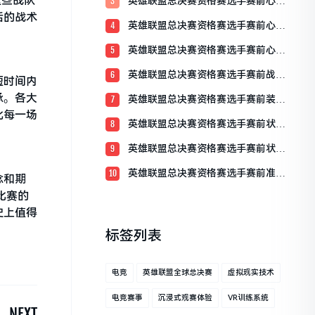
这些战队
英雄联盟总决赛资格赛选手赛前心理
3
准备：决胜于心态之间
活的战术
英雄联盟总决赛资格赛选手赛前心态
4
调整的重要性
英雄联盟总决赛资格赛选手赛前心态
5
分享
英雄联盟总决赛资格赛选手赛前战术
6
短时间内
理解概述
承。各大
英雄联盟总决赛资格赛选手赛前装备
7
检查全解析
此每一场
英雄联盟总决赛资格赛选手赛前状态
8
调整全攻略
英雄联盟总决赛资格赛选手赛前状态
9
评估
英雄联盟总决赛资格赛选手赛前准备
10
念和期
流程详解
比赛的
史上值得
标签列表
电竞
英雄联盟全球总决赛
虚拟现实技术
电竞赛事
沉浸式观赛体验
VR训练系统
NEXT