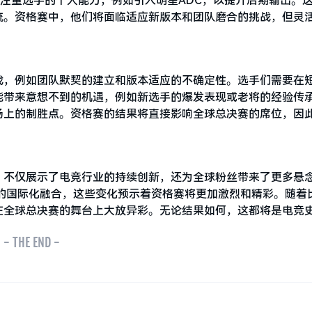
id则注重选手的个人能力，例如引入明星ADC，以提升后期输出。
流。资格赛中，他们将面临适应新版本和团队磨合的挑战，但灵
战，例如团队默契的建立和版本适应的不确定性。选手们需要在
能带来意想不到的机遇，例如新选手的爆发表现或老将的经验传
场上的制胜点。资格赛的结果将直接影响全球总决赛的席位，因
，不仅展示了电竞行业的持续创新，还为全球粉丝带来了更多悬
LCS的国际化融合，这些变化预示着资格赛将更加激烈和精彩。随着
在全球总决赛的舞台上大放异彩。无论结果如何，这都将是电竞
- THE END -