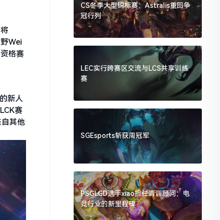
CS冬季大型锦标赛：Astralis重回争
冠行列
老将
野Wei
在资格赛
LEC实行跨赛区交流与LCS共享训练
赛
营的新人
LCK赛
来自其他
SGEsports斩获周冠军
PSGLGD选手xiao担任青训顾问：电
竞行业的新里程碑