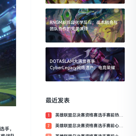
RNGM新阵容化学反应：战术融合与
团队协作的完美演绎
DOTASLAM大满贯赛事
CyberLegacy网络遗产：电竞荣耀的
数字传承
最近发表
英雄联盟总决赛资格赛选手赛前热身
1
训练全解析
英雄联盟总决赛资格赛选手赛前心理
2
的选手，
辅导：决胜心态的关键