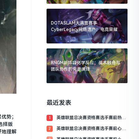
DOTASLAM大满贯赛事
CyberLegacy网络遗产：电竞荣耀的
数字传承
RNGM新阵容化学反应：战术融合与
团队协作的完美演绎
最近发表
累优势；
英雄联盟总决赛资格赛选手赛前热身
1
训练全解析
选择版
英雄联盟总决赛资格赛选手赛前心理
2
好地理解
辅导：决胜心态的关键