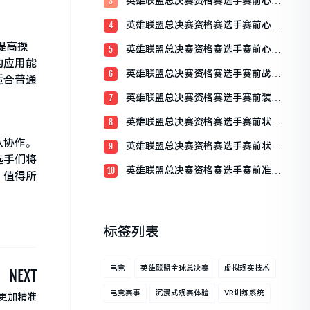
英雄联盟总决赛资格赛选手赛前心理
3
准备：决胜于心态之间
英雄联盟总决赛资格赛选手赛前心态
4
调整的重要性
提高操
英雄联盟总决赛资格赛选手赛前心态
5
的应用能
分享
英雄联盟总决赛资格赛选手赛前战术
6
适合普通
理解概述
英雄联盟总决赛资格赛选手赛前装备
7
检查全解析
英雄联盟总决赛资格赛选手赛前状态
8
调整全攻略
队协作。
英雄联盟总决赛资格赛选手赛前状态
9
选手们将
评估
英雄联盟总决赛资格赛选手赛前准备
10
，值得所
流程详解
标签列表
电竞
英雄联盟全球总决赛
虚拟现实技术
NEXT
电竞赛事
沉浸式观赛体验
VR训练系统
更加精准