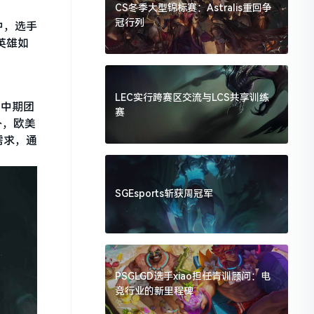
CS冬季大型锦标赛：Astralis重回争
冠行列
中，选手
英雄如
。
LEC实行跨赛区交流与LCS共享训练
在中期团
赛
外，欧美
需求，通
SGEsports斩获周冠军
PSGLGD选手xiao担任青训顾问：电
竞行业的新里程碑