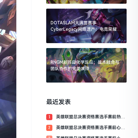
DOTASLAM大满贯赛事
CyberLegacy网络遗产：电竞荣耀的
数字传承
RNGM新阵容化学反应：战术融合与
团队协作的完美演绎
最近发表
英雄联盟总决赛资格赛选手赛前热身
1
训练全解析
英雄联盟总决赛资格赛选手赛前心理
2
辅导：决胜心态的关键