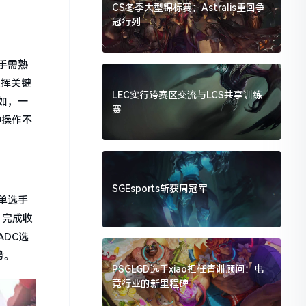
CS冬季大型锦标赛：Astralis重回争
冠行列
手需熟
发挥关键
LEC实行跨赛区交流与LCS共享训练
如，一
赛
种操作不
SGEsports斩获周冠军
单选手
）完成收
DC选
势。
PSGLGD选手xiao担任青训顾问：电
竞行业的新里程碑