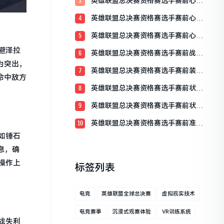
英雄联盟总决赛资格赛选手赛前心理
3
准备：决胜于心态之间
英雄联盟总决赛资格赛选手赛前心态
4
调整的重要性
英雄联盟总决赛资格赛选手赛前心态
5
分享
避泽拉
英雄联盟总决赛资格赛选手赛前战术
6
理解概述
为突出，
英雄联盟总决赛资格赛选手赛前装备
7
命中敌方
检查全解析
英雄联盟总决赛资格赛选手赛前状态
8
调整全攻略
英雄联盟总决赛资格赛选手赛前状态
9
评估
英雄联盟总决赛资格赛选手赛前准备
10
流程详解
如锤石
息，确
操作上
标签列表
电竞
英雄联盟全球总决赛
虚拟现实技术
电竞赛事
沉浸式观赛体验
VR训练系统
战失利