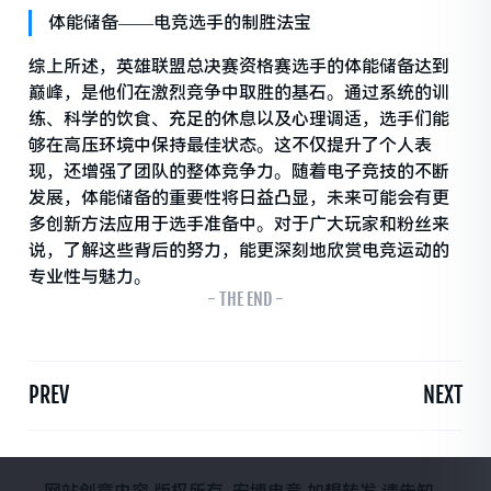
体能储备——电竞选手的制胜法宝
综上所述，英雄联盟总决赛资格赛选手的体能储备达到
巅峰，是他们在激烈竞争中取胜的基石。通过系统的训
练、科学的饮食、充足的休息以及心理调适，选手们能
够在高压环境中保持最佳状态。这不仅提升了个人表
现，还增强了团队的整体竞争力。随着电子竞技的不断
发展，体能储备的重要性将日益凸显，未来可能会有更
多创新方法应用于选手准备中。对于广大玩家和粉丝来
说，了解这些背后的努力，能更深刻地欣赏电竞运动的
专业性与魅力。
- THE END -
PREV
NEXT