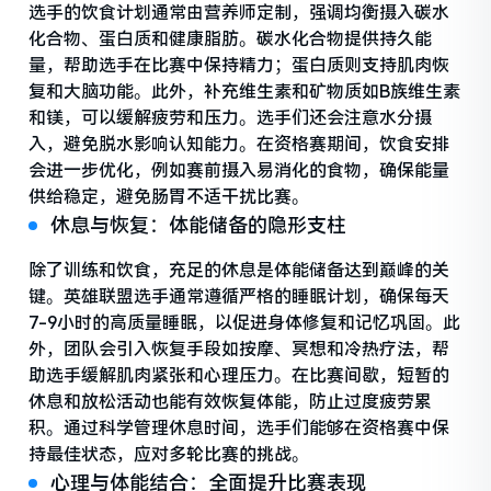
选手的饮食计划通常由营养师定制，强调均衡摄入碳水
化合物、蛋白质和健康脂肪。碳水化合物提供持久能
量，帮助选手在比赛中保持精力；蛋白质则支持肌肉恢
复和大脑功能。此外，补充维生素和矿物质如B族维生素
和镁，可以缓解疲劳和压力。选手们还会注意水分摄
入，避免脱水影响认知能力。在资格赛期间，饮食安排
会进一步优化，例如赛前摄入易消化的食物，确保能量
供给稳定，避免肠胃不适干扰比赛。
休息与恢复：体能储备的隐形支柱
除了训练和饮食，充足的休息是体能储备达到巅峰的关
键。英雄联盟选手通常遵循严格的睡眠计划，确保每天
7-9小时的高质量睡眠，以促进身体修复和记忆巩固。此
外，团队会引入恢复手段如按摩、冥想和冷热疗法，帮
助选手缓解肌肉紧张和心理压力。在比赛间歇，短暂的
休息和放松活动也能有效恢复体能，防止过度疲劳累
积。通过科学管理休息时间，选手们能够在资格赛中保
持最佳状态，应对多轮比赛的挑战。
心理与体能结合：全面提升比赛表现