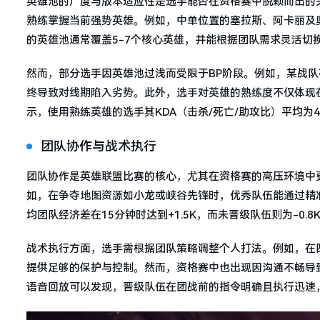
英雄池的广度与版本适应性是选手能否在资格赛中脱颖而出的
熟练掌握当前强势英雄。例如，中单位置的塞拉斯、阿卡丽及
的英雄池通常覆盖5-7个核心英雄，并能根据团队需求灵活切
然而，部分选手因英雄池过浅而受限于BP阶段。例如，某战
终导致对线期陷入劣势。此外，选手对英雄的熟练度不仅体现
示，使用熟练英雄的选手其KDA（击杀/死亡/助攻比）平均为4
团队协作与战术执行
团队协作是英雄联盟比赛的核心，尤其在资格赛的高压环境中
如，在争夺地图资源如小龙或峡谷先锋时，优秀队伍能通过精
均团队经济差在15分钟时达到+1.5K，而未晋级队伍则为-0.8
战术执行方面，选手需根据团队策略调整个人打法。例如，在
提供足够的保护与控制。然而，资格赛中也出现因沟通不畅导
语音回放可以发现，晋级队伍在团战前的指令明确且执行迅速