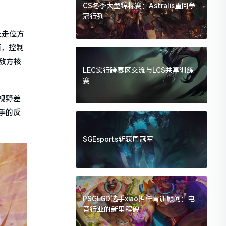
CS冬季大型锦标赛：Astralis重回争
冠行列
及走位方
面，控制
敌方核
LEC实行跨赛区交流与LCS共享训练
赛
视野差
手的反
SGEsports斩获周冠军
PSGLGD选手xiao担任青训顾问：电
竞行业的新里程碑