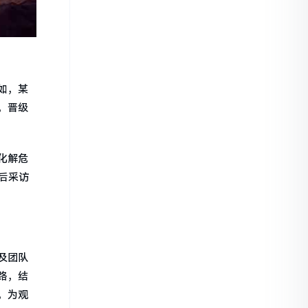
如，某
，晋级
化解危
后采访
及团队
路，结
，为观