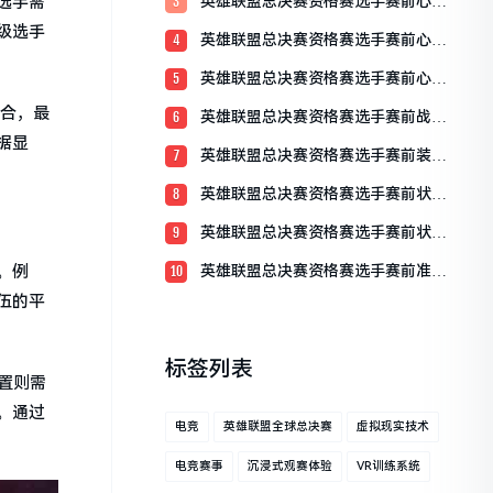
英雄联盟总决赛资格赛选手赛前心理
选手需
3
准备：决胜于心态之间
级选手
英雄联盟总决赛资格赛选手赛前心态
4
调整的重要性
英雄联盟总决赛资格赛选手赛前心态
5
分享
组合，最
英雄联盟总决赛资格赛选手赛前战术
6
理解概述
据显
英雄联盟总决赛资格赛选手赛前装备
7
检查全解析
英雄联盟总决赛资格赛选手赛前状态
8
调整全攻略
英雄联盟总决赛资格赛选手赛前状态
9
评估
英雄联盟总决赛资格赛选手赛前准备
。例
10
流程详解
伍的平
标签列表
置则需
。通过
电竞
英雄联盟全球总决赛
虚拟现实技术
电竞赛事
沉浸式观赛体验
VR训练系统