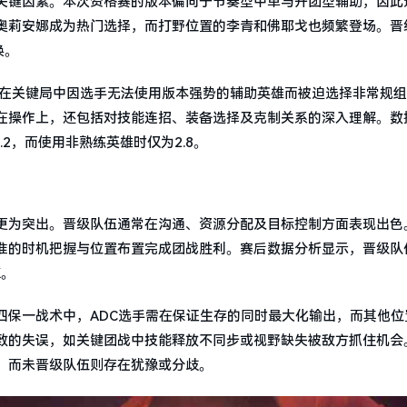
关键因素。本次资格赛的版本偏向于节奏型中单与开团型辅助，因此
奥莉安娜成为热门选择，而打野位置的李青和佛耶戈也频繁登场。晋
换。
队在关键局中因选手无法使用版本强势的辅助英雄而被迫选择非常规
在操作上，还包括对技能连招、装备选择及克制关系的深入理解。数
.2，而使用非熟练英雄时仅为2.8。
更为突出。晋级队伍通常在沟通、资源分配及目标控制方面表现出色
准的时机把握与位置布置完成团战胜利。赛后数据分析显示，晋级队
K。
四保一战术中，ADC选手需在保证生存的同时最大化输出，而其他位
致的失误，如关键团战中技能释放不同步或视野缺失被敌方抓住机会
，而未晋级队伍则存在犹豫或分歧。