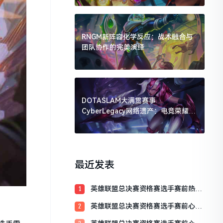
RNGM新阵容化学反应：战术融合与
团队协作的完美演绎
DOTASLAM大满贯赛事
CyberLegacy网络遗产：电竞荣耀的
数字传承
最近发表
英雄联盟总决赛资格赛选手赛前热身
1
训练全解析
英雄联盟总决赛资格赛选手赛前心理
2
辅导：决胜心态的关键